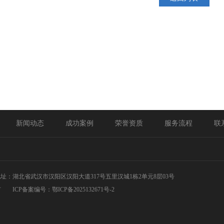
新闻动态
成功案例
荣誉资质
服务流程
联
址：湖北省武汉市汉阳区汉阳大道317号五里汉城1栋2单元8层03号
有
ICP备案编号：
鄂ICP备2025132671号-2