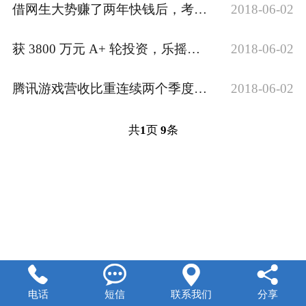
借网生大势赚了两年快钱后，考拉娱乐开始切入女性人群做点“慢”内容
2018-06-02
获 3800 万元 A+ 轮投资，乐摇摇科技利用抓娃娃机做线下版的广点通
2018-06-02
腾讯游戏营收比重连续两个季度下降，支付、云计算等业务营收涨348%
2018-06-02
共
1
页
9
条




电话
短信
联系我们
分享