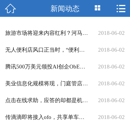



新闻动态
网站首页

关于我们
旅游市场将迎来内容红利？河马旅居想做旅游界的“小红书”
2018-06-02
产品中心
无人便利店风口正当时，“便利家”获联创永宣冯涛数百万元天使投资
2018-06-02
新闻动态
腾讯500万美元领投AI创企ObEN，进一步布局社交AI
2018-06-02
成功案例
荣誉资质
美业信息化规模将现，门庭管店为他们提供了一套SaaS管理软件
2018-06-02
服务流程
点击在线求助，应答的却都是机器人，这样真的好吗？
2018-06-02
联系我们
传滴滴即将接入ofo，共享单车大战格局或生变
2018-06-02