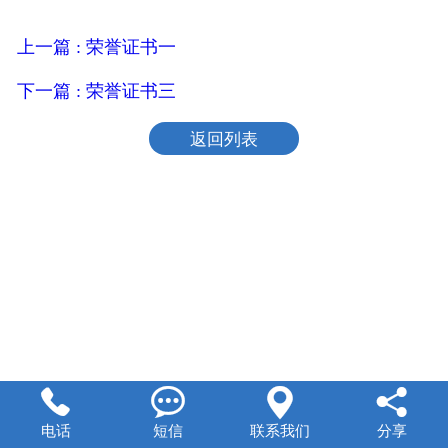
上一篇 : 荣誉证书一
下一篇 : 荣誉证书三
返回列表




电话
短信
联系我们
分享